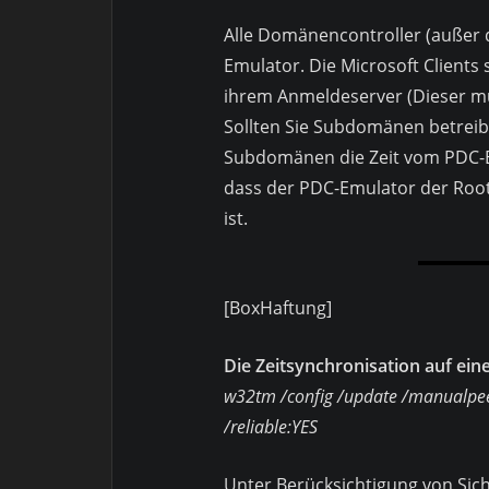
Alle Domänencontroller (außer 
Emulator. Die Microsoft Clients 
ihrem Anmeldeserver (Dieser mu
Sollten Sie Subdomänen betreibe
Subdomänen die Zeit vom PDC-E
dass der PDC-Emulator der Root
ist.
[BoxHaftung]
Die Zeitsynchronisation auf ein
w32tm /config /update /manualpee
/reliable:YES
Unter Berücksichtigung von Sic