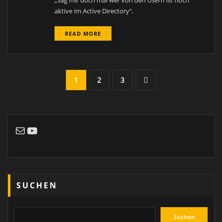
aktive im Active Directory“.
READ MORE
Seitennummerierung
1
2
3
der
Beiträge
E-Mail
YouTube
SUCHEN
Suchen