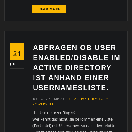
READ MORE
ABFRAGEN OB USER
21
ENABLED/DISABLE IM
JULI
ACTIVE DIRECTORY
IST ANHAND EINER
USERNAMESLISTE.
BY
DANIEL MEDIC
ACTIVE-DIRECTORY
,
POWERSHELL
Heute ein kurzer Blog 🙂
Wer kennt das nicht, sie bekommen eine Liste
(Textdatei) mit Usernamen, so nach dem Motto:
„Sag mir doch mal wer von den Usern ist noch