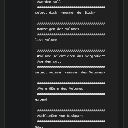
'#werden soll

'##################################

select disk '<nummer der Disk>

'##################################

'#Anzeigen der Volumes

'##################################

list volume

'##################################

'#Volume selektieren das vergrößert 

'#werden soll

'##################################

select volume '<nummer des Volumes>

'##################################

'#Vergrößern des Volumes

'##################################

extend

'##################################

'#Schließen von Diskpart

'##################################

exit