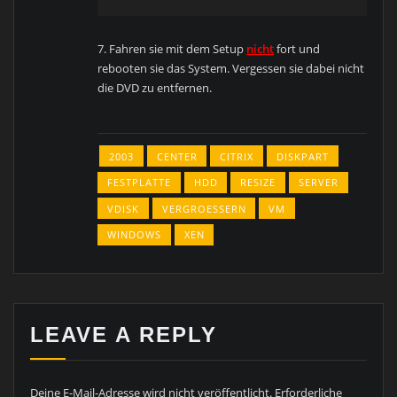
7. Fahren sie mit dem Setup
nicht
fort und
rebooten sie das System. Vergessen sie dabei nicht
die DVD zu entfernen.
2003
CENTER
CITRIX
DISKPART
FESTPLATTE
HDD
RESIZE
SERVER
VDISK
VERGROESSERN
VM
WINDOWS
XEN
LEAVE A REPLY
Deine E-Mail-Adresse wird nicht veröffentlicht.
Erforderliche