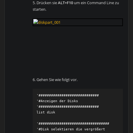
5. Drücken sie
ALT+F10
um ein Command Line zu
starten.
6. Gehen Sie wie folgt vor.
'#############################

'#Anzeigen der Disks

'#############################

list disk

'##################################

'#Disk selektieren die vergrößert 
