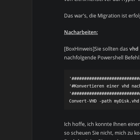
Das war’s, die Migration ist erfo
Nacharbeiten:
[BoxHinweis]Sie sollten das
vhd
nachfolgende Powershell Befehl
'############################
'#Konvertieren einer vhd nach
'############################
Convert-VHD -path myDisk.vhd
Ich hoffe, ich konnte Ihnen eine
so scheuen Sie nicht, mich zu ko