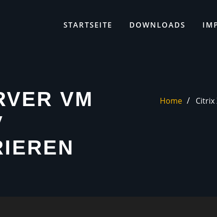
STARTSEITE
DOWNLOADS
IM
RVER VM
Home
Citri
V
RIEREN