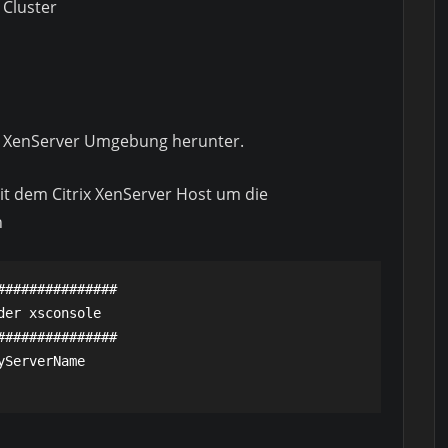
 Cluster
rix XenServer Umgebung herunter.
t dem Citrix XenServer Host um die
n
##############

er xsconsole

##############

ServerName
