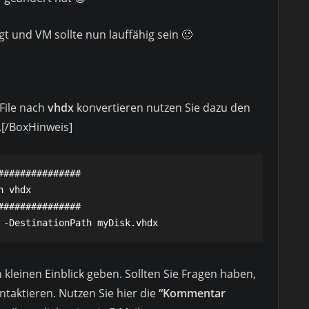
lgt und VM sollte nun lauffähig sein 🙂
File nach
vhdx
konvertieren nutzen Sie dazu den
.[/BoxHinweis]
##############

 vhdx

##############

 -DestinationPath myDisk.vhdx
n kleinen Einblick geben. Sollten Sie Fragen haben,
ntaktieren. Nutzen Sie hier die
“Kommentar