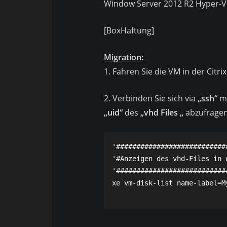
Window Server 2012 R2 Hyper-V
[BoxHaftung]
Migration:
1. Fahren Sie die VM in der Cit
2. Verbinden Sie sich via
„ssh“
mi
„uid“
des
„vhd Files „
abzufrage
'############################
'#Anzeigen des vhd-Files in d
'############################
xe vm-disk-list name-label=My