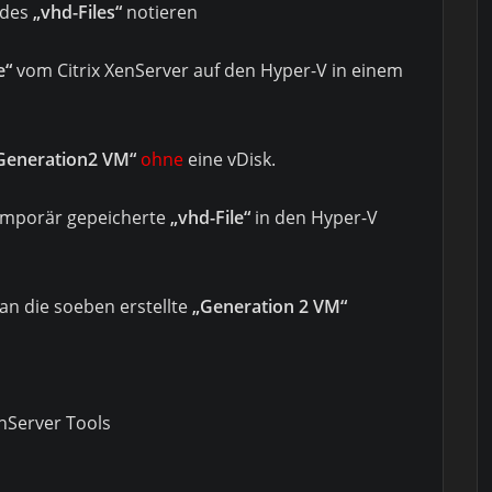
des
„vhd-Files“
notieren
e“
vom Citrix XenServer auf den Hyper-V in einem
Generation2 VM“
ohne
eine vDisk.
temporär gepeicherte
„vhd-File“
in den Hyper-V
an die soeben erstellte
„Generation 2 VM“
XenServer Tools