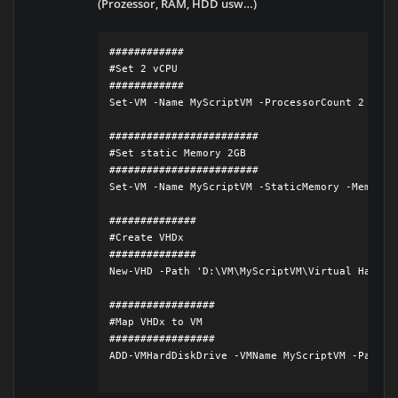
(Prozessor, RAM, HDD usw…)
############

#Set 2 vCPU

############

Set-VM -Name MyScriptVM -ProcessorCount 2

########################

#Set static Memory 2GB

########################

Set-VM -Name MyScriptVM -StaticMemory -MemorySt
##############

#Create VHDx

##############

New-VHD -Path 'D:\VM\MyScriptVM\Virtual Hard D
#################

#Map VHDx to VM

#################

ADD-VMHardDiskDrive -VMName MyScriptVM -Path "