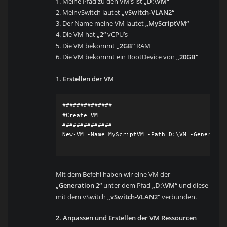
1. Meine Pfad zu den VM’s ist
„D:\VM“
2. MeinvSwitch lautet
„vSwitch-VLAN2“
3. Der Name meine VM lautet
„MyScriptVM“
4. Die VM hat
„2“
vCPU’s
5. Die VM bekommt
„2GB“
RAM
6. Die VM bekommt ein BootDevice von
„20GB“
1. Erstellen der VM
##############

#Create VM

##############

New-VM -Name MyScriptVM -Path D:\VM -Generation
Mit dem Befehl haben wir eine VM der
„Generation 2“
unter dem Pfad
„D:\VM“
und diese
mit dem vSwitch
„vSwitch-VLAN2“
verbunden.
2. Anpassen und Erstellen der VM Ressourcen