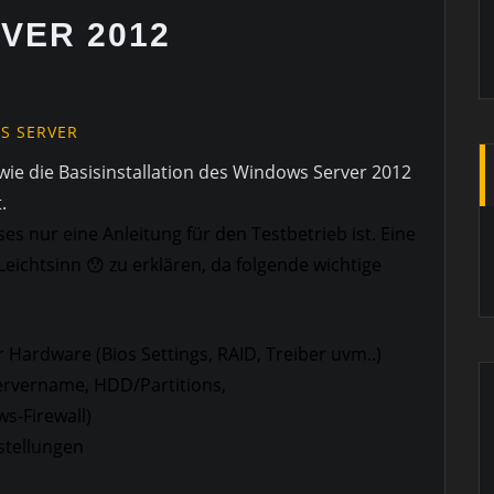
VER 2012
S SERVER
 wie die Basisinstallation des Windows Server 2012
.
ses nur eine Anleitung für den Testbetrieb ist. Eine
eichtsinn 😯 zu erklären, da folgende wichtige
er Hardware (Bios Settings, RAID, Treiber uvm..)
Servername, HDD/Partitions,
s-Firewall)
nstellungen