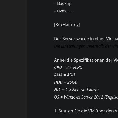
– Backup
– uvm…….
[BoxHaftung]
Der Server wurde in einer Virtu
Die Einstellungen innerhalb der Vir
Anbei die Spezifikationen der V
CPU =
2 x vCPU
RAM =
4GB
HDD =
25GB
NIC =
1 x Netzwerkkarte
OS =
Windows Server 2012 (Englisc
1. Starten Sie die VM über den 