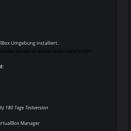
alBox Umgebung installiert.
tualBox werden in diesem Artikel nicht erklärt.
M:
h) 180 Tage Testversion
VirtualBox Manager