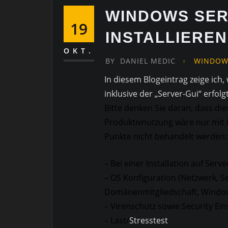
WINDOWS SER
19
INSTALLIEREN
OKT.
BY
DANIEL MEDIC
WINDOW
In diesem Blogeintrag zeige ich,
inklusive der „Server-Gui“ erfolgt
Bitte denken Sie daran, dass die
Produktivnutzung wäre nur mit L
Punkte nicht behandelt werden:
– Bei einer Installation auf Serv
– OS Konfiguration (Netzwerk, 
Domänenmitgliedschaft, Window
– Virenschutz sowie Security Ei
– Last/
Stresstest