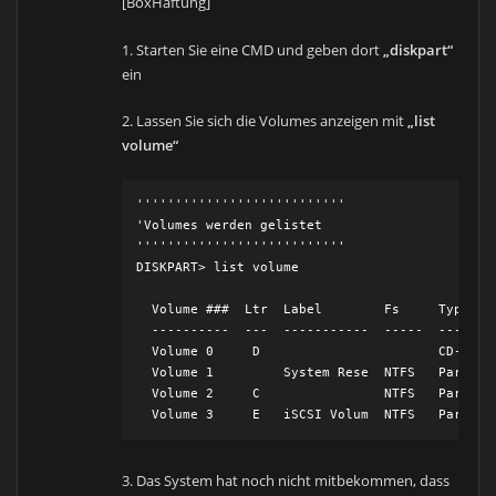
[BoxHaftung]
1. Starten Sie eine CMD und geben dort
„diskpart“
ein
2. Lassen Sie sich die Volumes anzeigen mit
„list
volume“
'''''''''''''''''''''''''''

'Volumes werden gelistet

'''''''''''''''''''''''''''

DISKPART> list volume

  Volume ###  Ltr  Label        Fs     Type    
  ----------  ---  -----------  -----  -------
  Volume 0     D                       CD-ROM  
  Volume 1         System Rese  NTFS   Partitio
  Volume 2     C                NTFS   Partitio
  Volume 3     E   iSCSI Volum  NTFS   Partiti
3. Das System hat noch nicht mitbekommen, dass