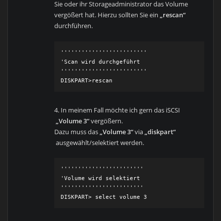
Sie oder ihr Storageadministrator das Volume
vergößert hat. Hierzu sollten Sie ein
„rescan“
durchführen.
'''''''''''''''''''''''''

'Scan wird durchgeführt

'''''''''''''''''''''''''

DISKPART>rescan
4. In meinem Fall möchte ich gern das iSCSI
„Volume 3“
vergößern.
Dazu muss das
„Volume 3“
via
„diskpart“
ausgewählt/selektiert werden.
''''''''''''''''''''''''

'Volume wird selektiert

''''''''''''''''''''''''

DISKPART> select volume 3