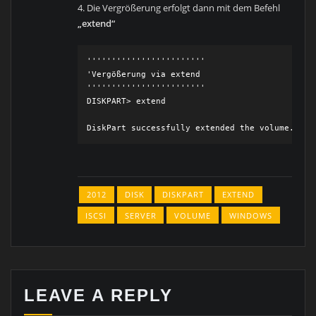
4. Die Vergrößerung erfolgt dann mit dem Befehl
„extend“
''''''''''''''''''''''''

'Vergößerung via extend

''''''''''''''''''''''''

DISKPART> extend

DiskPart successfully extended the volume.
2012
DISK
DISKPART
EXTEND
ISCSI
SERVER
VOLUME
WINDOWS
LEAVE A REPLY