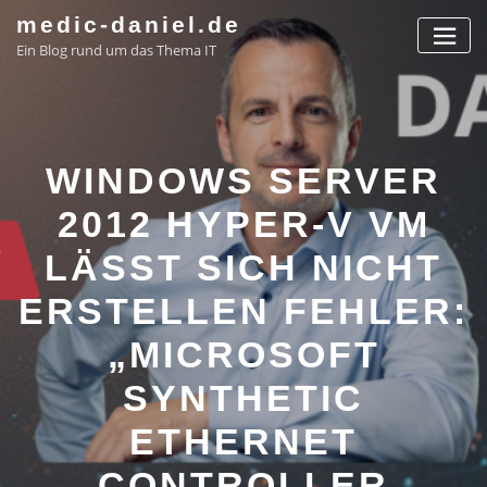
Skip
medic-daniel.de
to
Ein Blog rund um das Thema IT
content
WINDOWS SERVER
2012 HYPER-V VM
LÄSST SICH NICHT
ERSTELLEN FEHLER:
„MICROSOFT
SYNTHETIC
ETHERNET
CONTROLLER