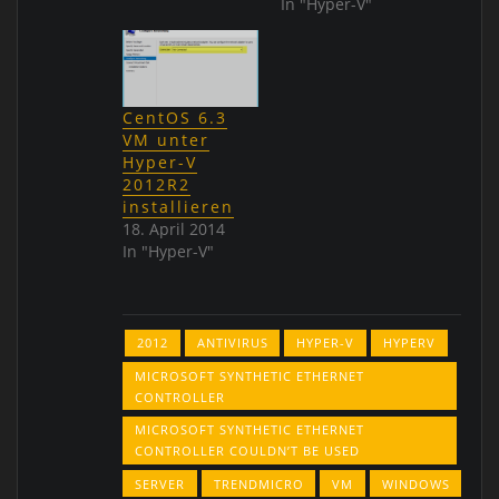
In "Hyper-V"
CentOS 6.3
VM unter
Hyper-V
2012R2
installieren
18. April 2014
In "Hyper-V"
2012
ANTIVIRUS
HYPER-V
HYPERV
MICROSOFT SYNTHETIC ETHERNET
CONTROLLER
MICROSOFT SYNTHETIC ETHERNET
CONTROLLER COULDN’T BE USED
SERVER
TRENDMICRO
VM
WINDOWS